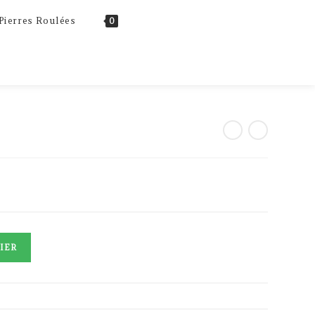
Toggle
Pierres Roulées
0
website
search
IER