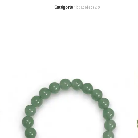
Catégorie :
braceletsØ8