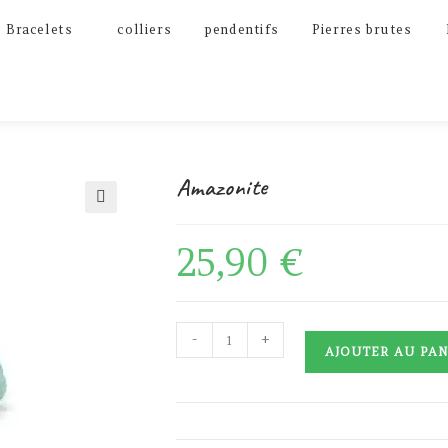
Bracelets
colliers
pendentifs
Pierres brutes
Amazonite
🔍
25,90
€
quantité
-
+
AJOUTER AU PAN
de
Amazonite