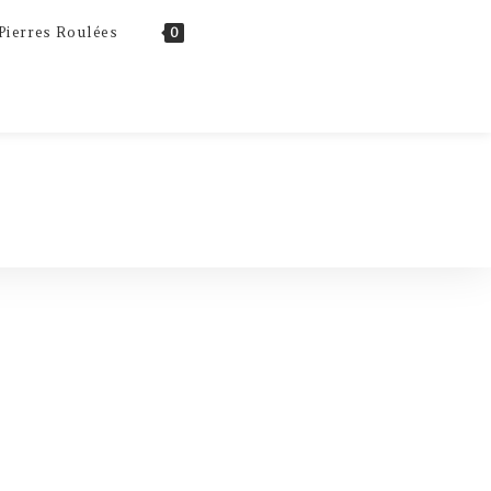
Toggle
Pierres Roulées
0
website
search