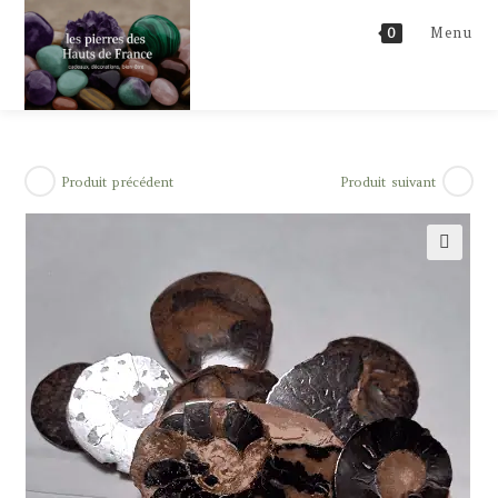
Skip
Menu
0
to
content
Produit précédent
Produit suivant
🔍