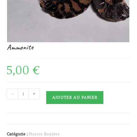
Ammonite
5,00
€
quantité
-
+
AJOUTER AU PANIER
de
Ammonite
Catégorie :
Pierres Roulées