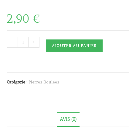
2,90
€
quantité
-
+
AJOUTER AU PANIER
de
Aventurine
rouge
Catégorie :
Pierres Roulées
AVIS (0)