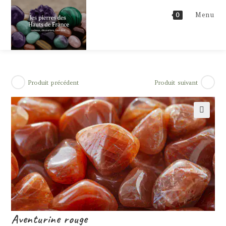
Skip
Menu
0
to
content
Produit précédent
Produit suivant
🔍
Aventurine rouge