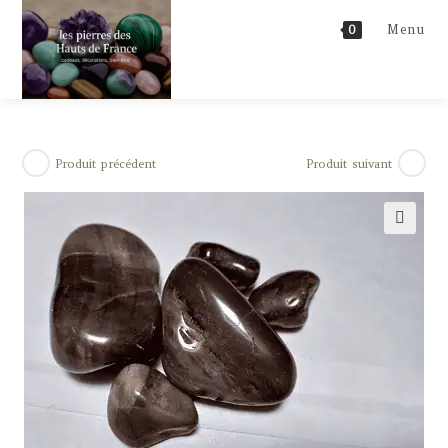
Skip
Menu
0
to
content
Produit précédent
Produit suivant
🔍