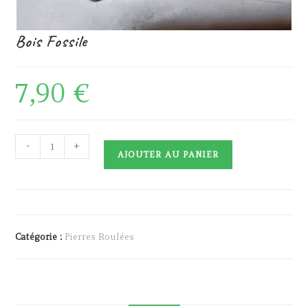
Bois Fossile
7,90
€
quantité
-
+
AJOUTER AU PANIER
de
Bois
Fossile
Catégorie :
Pierres Roulées