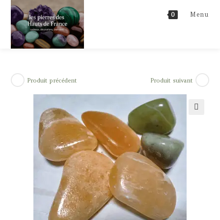
Skip
Menu
0
to
content
Produit précédent
Produit suivant
🔍