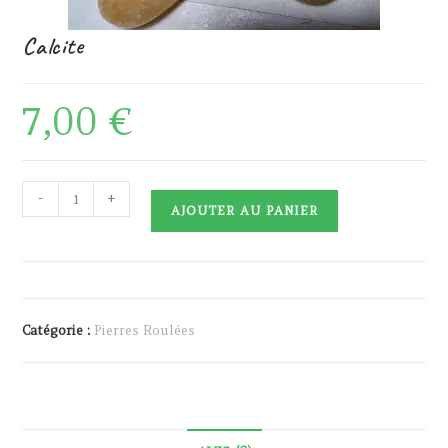
Calcite
7,00
€
quantité
-
+
AJOUTER AU PANIER
de
Calcite
Catégorie :
Pierres Roulées