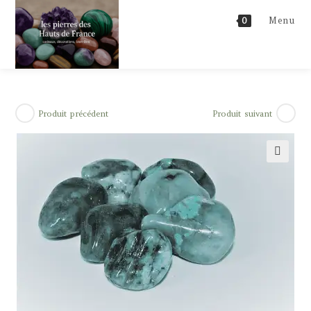
Skip
Menu
0
to
content
Produit précédent
Produit suivant
🔍