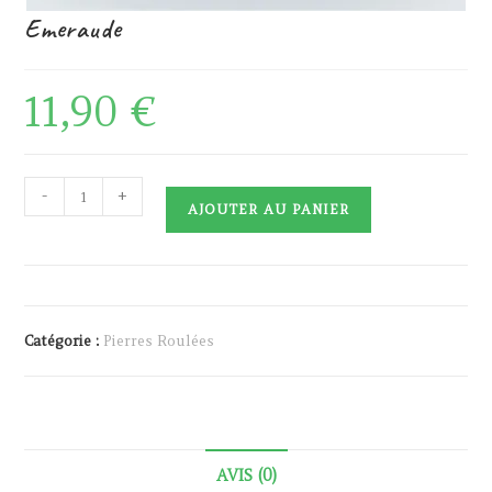
Emeraude
11,90
€
quantité
-
+
AJOUTER AU PANIER
de
Emeraude
Catégorie :
Pierres Roulées
AVIS (0)