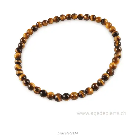
braceletsØ4