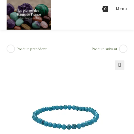
Skip
Menu
0
to
content
Produit précédent
Produit suivant
🔍