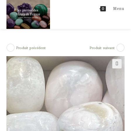
Skip
Menu
0
to
content
Produit précédent
Produit suivant
🔍