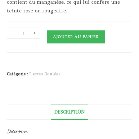
contient du manganèse, ce qui lui confère une
teinte rose ou rougeâtre.
quantité
-
+
AJOUTER AU PANIER
de
Manganocalcite
Catégorie :
Pierres Roulées
DESCRIPTION
Description