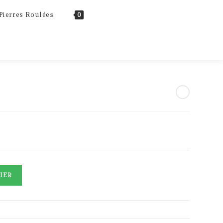
Toggle
Pierres Roulées
0
website
search
IER