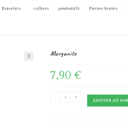
Bracelets
colliers
pendentifs
Pierres brutes
Morganite
🔍
7,90
€
quantité
-
+
AJOUTER AU PAN
de
Morganite