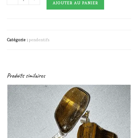
AJOUTER AU PANIER
de
Œil
de
Faucon
Catégorie :
pendentifs
Produits similaires