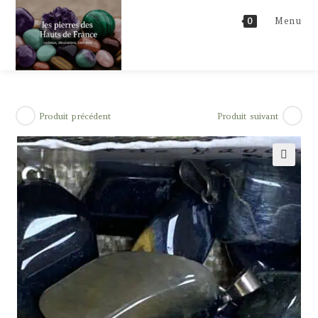
Skip
Menu
0
to
content
Produit précédent
Produit suivant
🔍