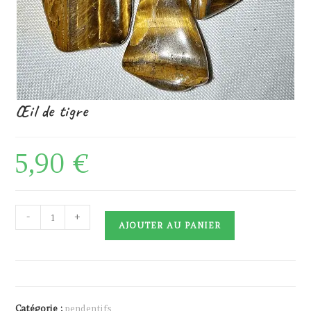
Œil de tigre
5,90
€
quantité
-
+
AJOUTER AU PANIER
de
Œil
de
tigre
Catégorie :
pendentifs