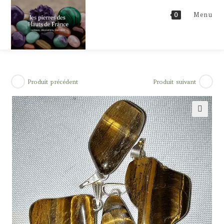
Skip
Menu
0
to
content
Produit précédent
Produit suivant
🔍