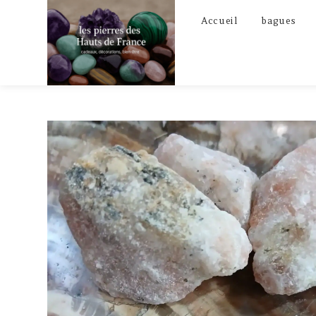
Skip
Accueil
bagues
to
content