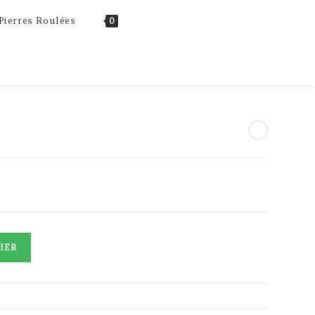
Toggle
Pierres Roulées
0
website
search
IER