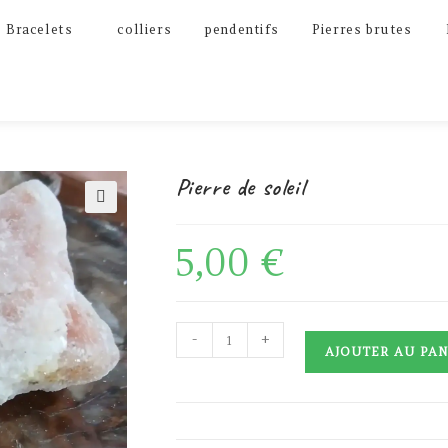
Bracelets
colliers
pendentifs
Pierres brutes
Pierre de soleil
🔍
5,00
€
quantité
-
+
AJOUTER AU PAN
de
Pierre
de
soleil