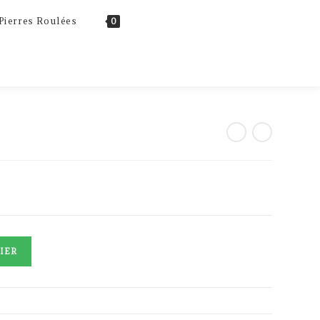
Toggle
Pierres Roulées
0
website
search
IER