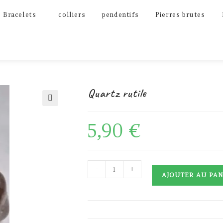
Bracelets
colliers
pendentifs
Pierres brutes
Quartz rutile
🔍
5,90
€
quantité
-
+
AJOUTER AU PAN
de
Quartz
rutile