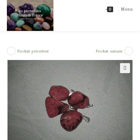
Skip
Menu
0
to
content
Produit précédent
Produit suivant
🔍