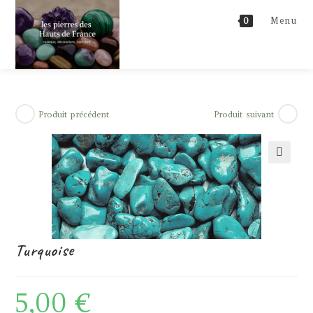
Skip
Menu
0
to
content
Produit précédent
Produit suivant
🔍
Turquoise
5,00
€