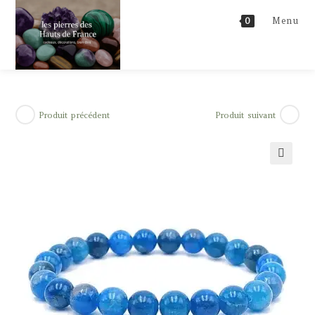
Skip
Menu
0
to
content
Produit précédent
Produit suivant
🔍