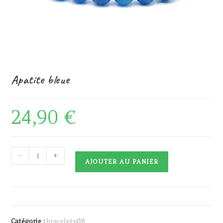
Apatite bleue
24,90
€
quantité
-
+
AJOUTER AU PANIER
de
Apatite
bleue
Catégorie :
braceletsØ8