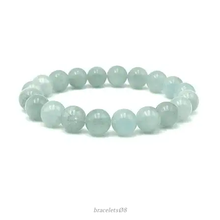
braceletsØ8