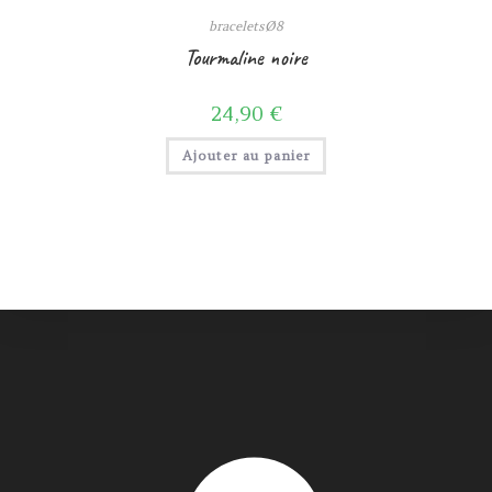
braceletsØ8
Tourmaline noire
24,90
€
Ajouter au panier