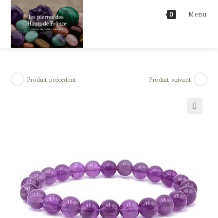
Skip
Menu
0
to
content
Produit précédent
Produit suivant
🔍