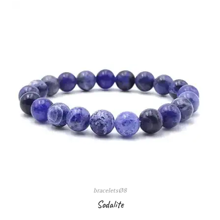
braceletsØ8
Sodalite